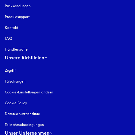
Rücksendungen
Produktsupport
Kontakt
FAQ
Händlersuche
Unsere Richtlinien
Zugriff
öffnet sich in einem neuen Tab
Fälschungen
öffnet sich in einem neuen Tab
Cookie-Einstellungen ändern
Cookie Policy
öffnet sich in einem neuen Tab
Datenschutzrichtlinie
öffnet sich in einem neuen Tab
Teilnahmebedingungen
Unser Unternehmen