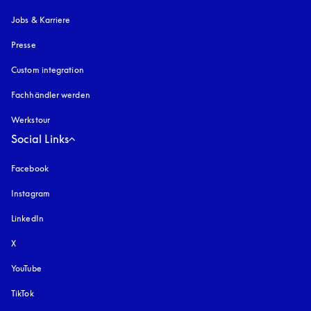
Jobs & Karriere
Presse
Custom integration
Fachhändler werden
Werkstour
Social Links
Facebook
Instagram
öffnet sich in einem neuen Tab
LinkedIn
X
YouTube
öffnet sich in einem neuen Tab
TikTok