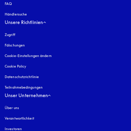
FAQ
Händlersuche
Unsere Richtlinien
Zugriff
öffnet sich in einem neuen Tab
Fälschungen
öffnet sich in einem neuen Tab
Cookie-Einstellungen ändern
Cookie Policy
öffnet sich in einem neuen Tab
Datenschutzrichtlinie
öffnet sich in einem neuen Tab
Teilnahmebedingungen
Unser Unternehmen
Über uns
Verantwortlichkeit
Investoren