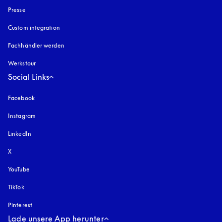
Presse
Custom integration
Fachhändler werden
Werkstour
Social Links
Facebook
Instagram
öffnet sich in einem neuen Tab
LinkedIn
X
YouTube
öffnet sich in einem neuen Tab
TikTok
Pinterest
Lade unsere App herunter