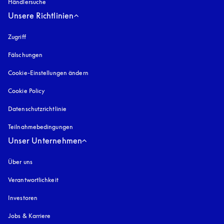
Händlersuche
Unsere Richtlinien
Zugriff
öffnet sich in einem neuen Tab
Fälschungen
öffnet sich in einem neuen Tab
Cookie-Einstellungen ändern
Cookie Policy
öffnet sich in einem neuen Tab
Datenschutzrichtlinie
öffnet sich in einem neuen Tab
Teilnahmebedingungen
Unser Unternehmen
Über uns
Verantwortlichkeit
Investoren
Jobs & Karriere