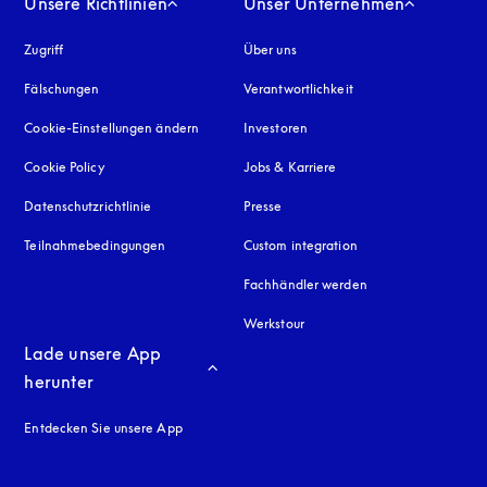
Unsere Richtlinien
Unser Unternehmen
Zugriff
öffnet sich in einem neuen Tab
Über uns
Fälschungen
öffnet sich in einem neuen Tab
Verantwortlichkeit
Cookie-Einstellungen ändern
Investoren
Cookie Policy
öffnet sich in einem neuen Tab
Jobs & Karriere
Datenschutzrichtlinie
öffnet sich in einem neuen Tab
Presse
Teilnahmebedingungen
Custom integration
Fachhändler werden
Werkstour
Lade unsere App 
herunter
Entdecken Sie unsere App
neuen Tab