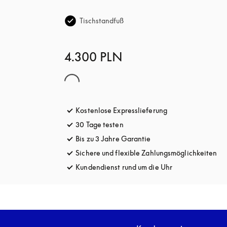
Tischstandfuß
4.300 PLN
Kostenlose Expresslieferung
öffnet sich in ein
30 Tage testen
öffnet sich in einem neuen Tab
Bis zu 3 Jahre Garantie
öffnet sich in einem ne
Sichere und flexible Zahlungsmöglichkeiten
öff
Kundendienst rund um die Uhr
öffnet sich in e