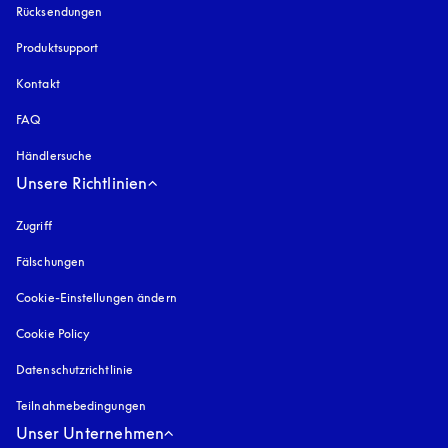
Rücksendungen
Produktsupport
Kontakt
FAQ
Händlersuche
Unsere Richtlinien
Zugriff
öffnet sich in einem neuen Tab
Fälschungen
öffnet sich in einem neuen Tab
Cookie-Einstellungen ändern
Cookie Policy
öffnet sich in einem neuen Tab
Datenschutzrichtlinie
öffnet sich in einem neuen Tab
Teilnahmebedingungen
Unser Unternehmen