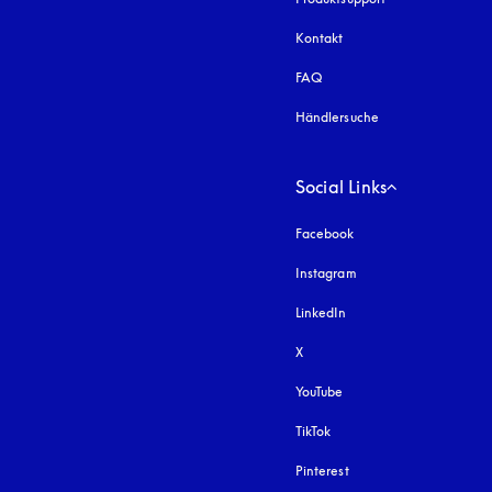
Kontakt
FAQ
Händlersuche
Social Links
Facebook
Instagram
öffnet sich in einem 
LinkedIn
X
YouTube
öffnet sich in einem neu
TikTok
Pinterest