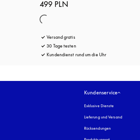
499 PLN
Versand gratis
öffnet sich in einem neuen Tab
30 Tage testen
öffnet sich in einem neuen Tab
Kundendienst rund um die Uhr
öffnet sich in e
Kundenservice
Exklusive Dienste
Lieferung und Versand
Rücksendungen
Produktsupport