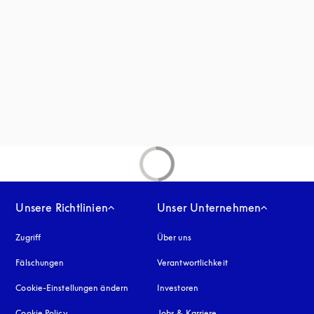
inem neuen Tab
Unsere Richtlinien
Unser Unternehmen
Zugriff
öffnet sich in einem neuen Tab
Über uns
Fälschungen
öffnet sich in einem neuen Tab
Verantwortlichkeit
Cookie-Einstellungen ändern
Investoren
Cookie Policy
öffnet sich in einem neuen Tab
Jobs & Karriere