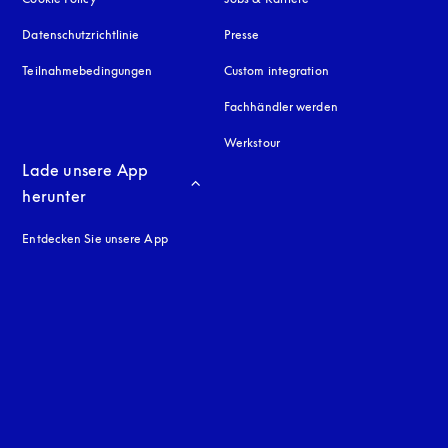
Datenschutzrichtlinie
öffnet sich in einem neuen Tab
Presse
Teilnahmebedingungen
Custom integration
Fachhändler werden
Werkstour
Lade unsere App 
herunter
Entdecken Sie unsere App
neuen Tab
en Tab