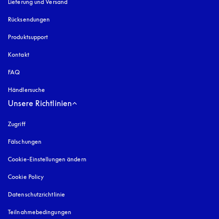
Lieferung und Versand
Rücksendungen
Produktsupport
Kontakt
FAQ
Händlersuche
Unsere Richtlinien
Zugriff
öffnet sich in einem neuen Tab
Fälschungen
öffnet sich in einem neuen Tab
Cookie-Einstellungen ändern
Cookie Policy
öffnet sich in einem neuen Tab
Datenschutzrichtlinie
öffnet sich in einem neuen Tab
Teilnahmebedingungen