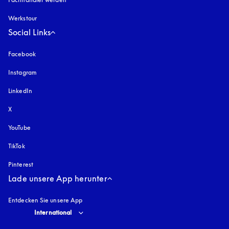
Werkstour
Social Links
Facebook
Instagram
öffnet sich in einem neuen Tab
LinkedIn
X
YouTube
öffnet sich in einem neuen Tab
TikTok
Pinterest
Lade unsere App herunter
Entdecken Sie unsere App
Select country and language
:
International