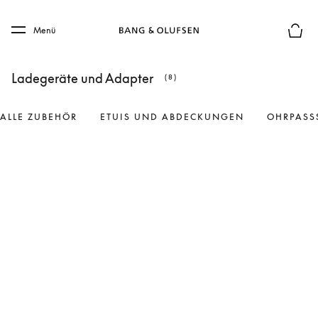
Skip to main content
Skip to main footer
Menü
Die m
Ladegeräte und Adapter
(8)
ALLE ZUBEHÖR
ETUIS UND ABDECKUNGEN
OHRPASS