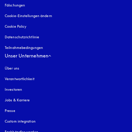
Fälschungen
öffnet sich in einem neuen Tab
Cookie-Einstellungen ändern
Cookie Policy
öffnet sich in einem neuen Tab
Datenschutzrichtlinie
öffnet sich in einem neuen Tab
Teilnahmebedingungen
Unser Unternehmen
Über uns
Verantwortlichkeit
Investoren
Jobs & Karriere
Presse
Custom integration
Fachhändler werden