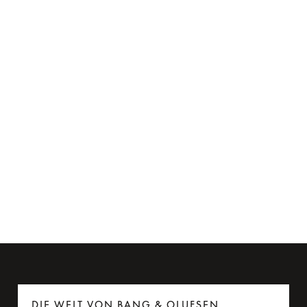
Flugadapter für Beoplay H95
179 PLN
6 Farben
DIE WELT VON BANG & OLUFSEN