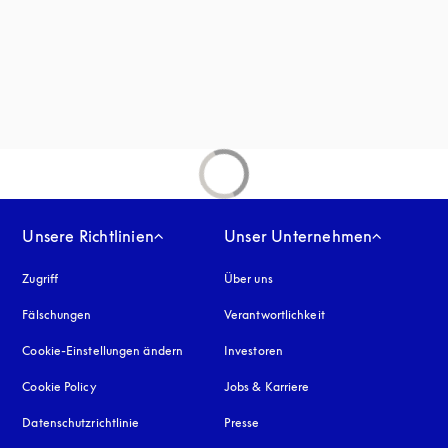
net sich in einem neuen Tab
inem neuen Tab
Unsere Richtlinien
Unser Unternehmen
Zugriff
öffnet sich in einem neuen Tab
Über uns
Fälschungen
öffnet sich in einem neuen Tab
Verantwortlichkeit
Cookie-Einstellungen ändern
Investoren
Cookie Policy
öffnet sich in einem neuen Tab
Jobs & Karriere
Datenschutzrichtlinie
öffnet sich in einem neuen Tab
Presse