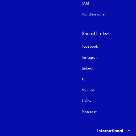
FAQ
Händlersuche
Social Links
Facebook
Instagram
öffnet sich in einem 
LinkedIn
X
YouTube
öffnet sich in einem neu
TikTok
Pinterest
Select country and lang
International