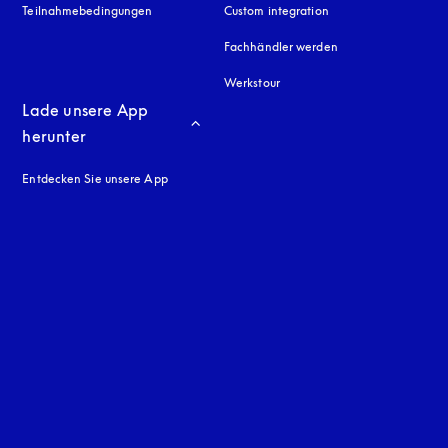
Teilnahmebedingungen
Custom integration
Fachhändler werden
Werkstour
Lade unsere App 
herunter
Entdecken Sie unsere App
neuen Tab
en Tab
uage
: