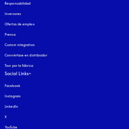
Responsabilidad
Inversores
Ofertas de empleo
Prensa
Custom integration
Conviértase en distribuidor
Tour por la fábrica
Social Links
Facebook
Instagram
apertura en una pestaña nueva
LinkedIn
X
YouTube
apertura en una pestaña nueva