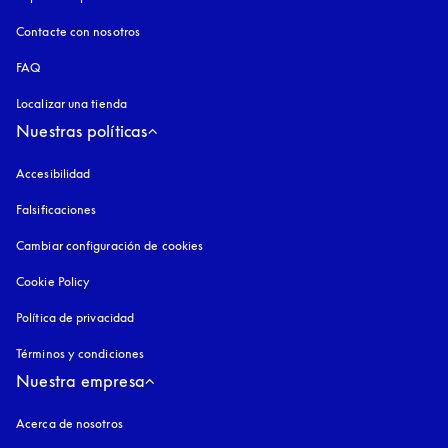
Contacte con nosotros
FAQ
Localizar una tienda
Nuestras políticas
Accesibilidad
apertura en una pestaña nueva
Falsificaciones
apertura en una pestaña nueva
Cambiar configuración de cookies
Cookie Policy
apertura en una pestaña nueva
Política de privacidad
apertura en una pestaña nueva
Términos y condiciones
Nuestra empresa
Acerca de nosotros