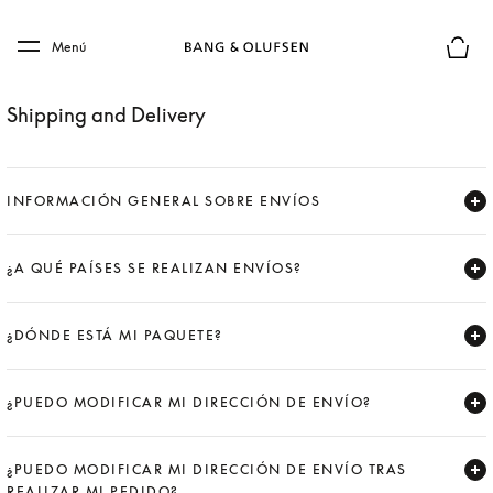
Skip to main content
Skip to main footer
Menú
El mod
Shipping and Delivery
INFORMACIÓN GENERAL SOBRE ENVÍOS
Expand
¿A QUÉ PAÍSES SE REALIZAN ENVÍOS?
Expand
¿DÓNDE ESTÁ MI PAQUETE?
Expand
¿PUEDO MODIFICAR MI DIRECCIÓN DE ENVÍO?
Expand
¿PUEDO MODIFICAR MI DIRECCIÓN DE ENVÍO TRAS
REALIZAR MI PEDIDO?