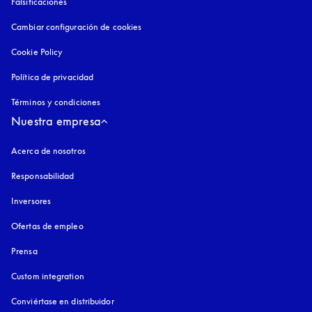
Falsificaciones
apertura en una pestaña nueva
Cambiar configuración de cookies
Cookie Policy
apertura en una pestaña nueva
Política de privacidad
apertura en una pestaña nueva
Términos y condiciones
Nuestra empresa
Acerca de nosotros
Responsabilidad
Inversores
Ofertas de empleo
Prensa
Custom integration
Conviértase en distribuidor