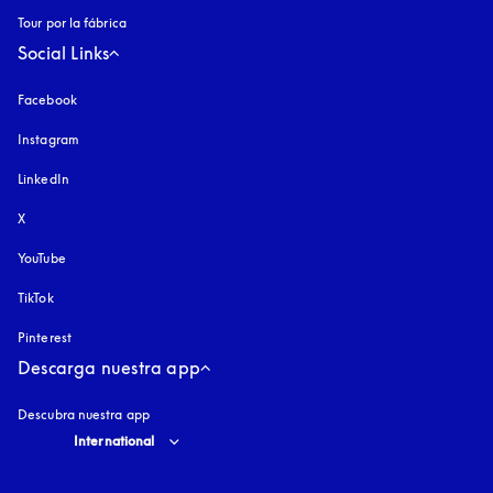
Tour por la fábrica
Social Links
Facebook
Instagram
apertura en una pestaña nueva
LinkedIn
X
YouTube
apertura en una pestaña nueva
TikTok
Pinterest
Descarga nuestra app
Descubra nuestra app
Select country and language
:
International