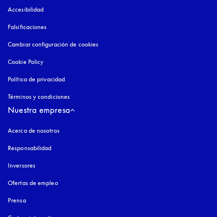
Accesibilidad
apertura en una pestaña nueva
Falsificaciones
apertura en una pestaña nueva
Cambiar configuración de cookies
Cookie Policy
apertura en una pestaña nueva
Política de privacidad
apertura en una pestaña nueva
Términos y condiciones
Nuestra empresa
Acerca de nosotros
Responsabilidad
Inversores
Ofertas de empleo
Prensa