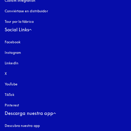
Custom integration
Conviértase en distribuidor
Tour por la fábrica
Social Links
Facebook
Instagram
apertura en una pestaña nueva
LinkedIn
X
YouTube
apertura en una pestaña nueva
TikTok
Pinterest
Descarga nuestra app
Descubra nuestra app