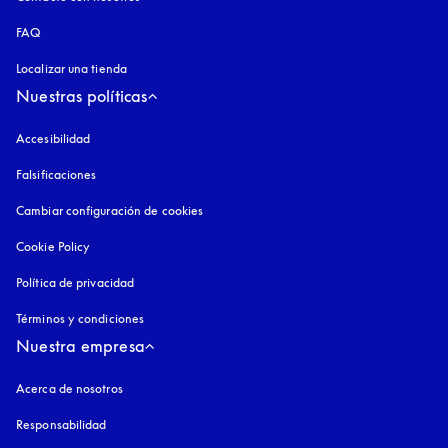
FAQ
Localizar una tienda
Nuestras políticas
Accesibilidad
apertura en una pestaña nueva
Falsificaciones
apertura en una pestaña nueva
Cambiar configuración de cookies
Cookie Policy
apertura en una pestaña nueva
Política de privacidad
apertura en una pestaña nueva
Términos y condiciones
Nuestra empresa
Acerca de nosotros
Responsabilidad