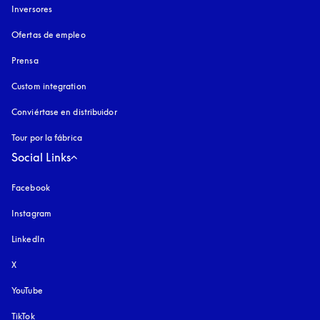
Inversores
Ofertas de empleo
Prensa
Custom integration
Conviértase en distribuidor
Tour por la fábrica
Social Links
Facebook
Instagram
apertura en una pestaña nueva
LinkedIn
X
YouTube
apertura en una pestaña nueva
TikTok