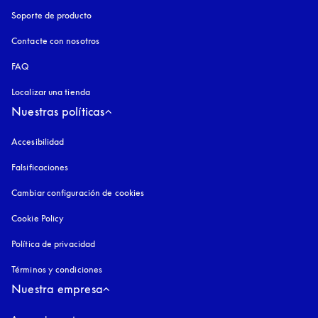
Soporte de producto
Contacte con nosotros
FAQ
Localizar una tienda
Nuestras políticas
Accesibilidad
apertura en una pestaña nueva
Falsificaciones
apertura en una pestaña nueva
Cambiar configuración de cookies
Cookie Policy
apertura en una pestaña nueva
Política de privacidad
apertura en una pestaña nueva
Términos y condiciones
Nuestra empresa