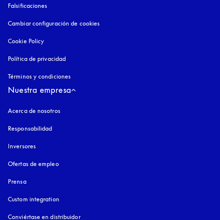
Falsificaciones
apertura en una pestaña nueva
Cambiar configuración de cookies
Cookie Policy
apertura en una pestaña nueva
Política de privacidad
apertura en una pestaña nueva
Términos y condiciones
Nuestra empresa
Acerca de nosotros
Responsabilidad
Inversores
Ofertas de empleo
Prensa
Custom integration
Conviértase en distribuidor