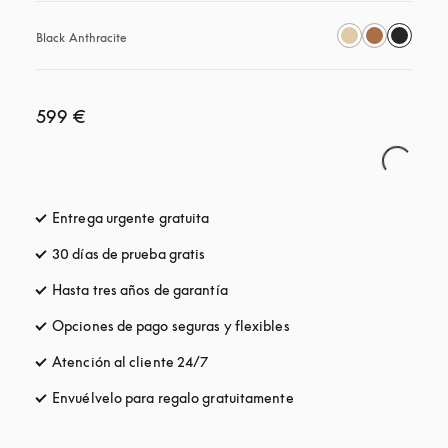
Black Anthracite
599 €
Entrega urgente gratuita
apertura en una pestaña nueva
30 días de prueba gratis
apertura en una pestaña nueva
Hasta tres años de garantía
apertura en una pestaña nueva
Opciones de pago seguras y flexibles
apertura en una pestaña
Atención al cliente 24/7
apertura en una pestaña nueva
Envuélvelo para regalo gratuitamente
apertura en una pestañ