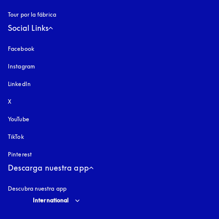
Tour por la fábrica
Social Links
Facebook
Instagram
apertura en una pestaña nueva
LinkedIn
X
YouTube
apertura en una pestaña nueva
TikTok
Pinterest
Descarga nuestra app
Descubra nuestra app
Select country and language
:
International