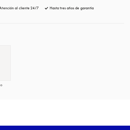
Atención al cliente 24/7
apertura en una pestaña nueva
Hasta tres años de garantía
apertura en una pesta
yo