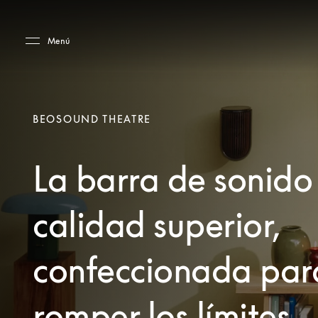
Skip to main content
Skip to main footer
Menú
BEOSOUND THEATRE
La barra de sonido
calidad superior,
confeccionada par
romper los límites.