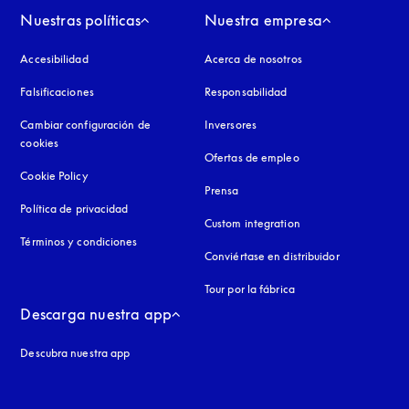
Nuestras políticas
Nuestra empresa
Accesibilidad
apertura en una pestaña nueva
Acerca de nosotros
Falsificaciones
apertura en una pestaña nueva
Responsabilidad
Cambiar configuración de
Inversores
cookies
Ofertas de empleo
Cookie Policy
apertura en una pestaña nueva
Prensa
Política de privacidad
apertura en una pestaña nueva
Custom integration
Términos y condiciones
Conviértase en distribuidor
Tour por la fábrica
Descarga nuestra app
Descubra nuestra app
aña nueva