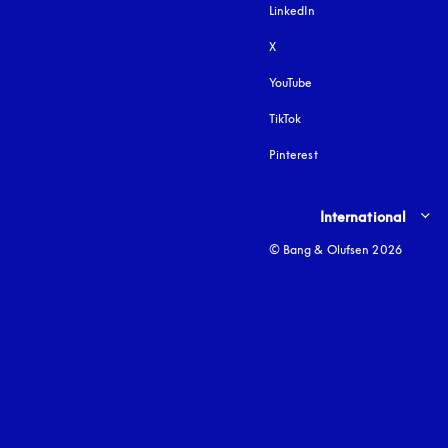
LinkedIn
X
YouTube
apertura en una pestañ
TikTok
Pinterest
Select country and lang
International
© Bang & Olufsen 2026