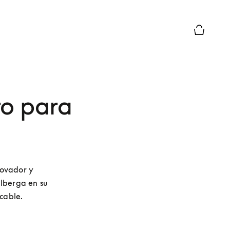
El modo d
ro para
ovador y 
lberga en su 
ecable.