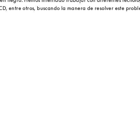
en negro. Hemos intentado trabajar con diferentes tecnolog
CD, entre otros, buscando la manera de resolver este prob