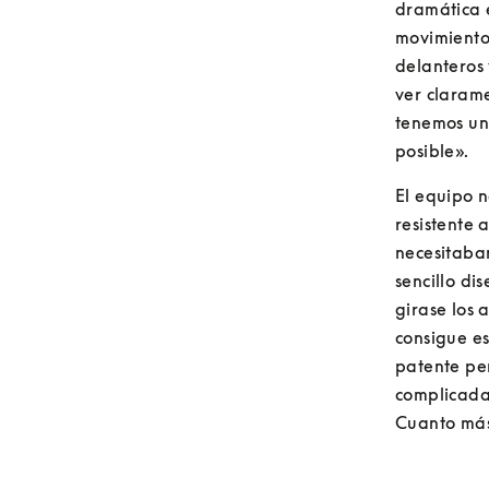
dramática 
movimiento 
delanteros 
ver clarame
tenemos un
posible».
El equipo n
resistente 
necesitaban
sencillo di
girase los 
consigue es
patente pe
complicada
Cuanto más 