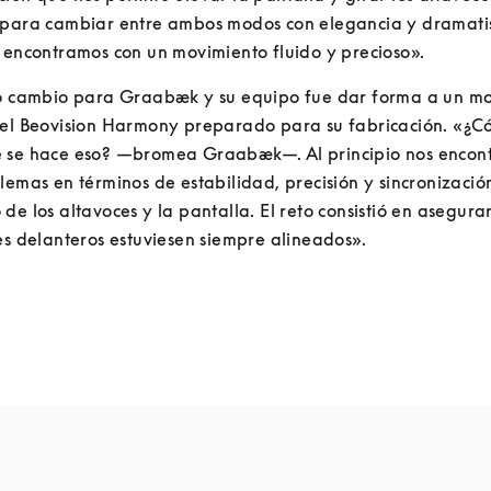
 para cambiar entre ambos modos con elegancia y dramati
 encontramos con un movimiento fluido y precioso».
co cambio para Graabæk y su equipo fue dar forma a un mo
del Beovision Harmony preparado para su fabricación. «¿Có
 se hace eso? —bromea Graabæk—. Al principio nos encont
lemas en términos de estabilidad, precisión y sincronización
de los altavoces y la pantalla. El reto consistió en asegura
es delanteros estuviesen siempre alineados».