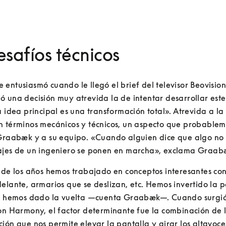
esafíos técnicos
entusiasmó cuando le llegó el brief del televisor Beovisio
 una decisión muy atrevida la de intentar desarrollar este
a idea principal es una transformación total». Atrevida a la
 términos mecánicos y técnicos, un aspecto que probableme
Graabæk y a su equipo. «Cuando alguien dice que algo no e
ajes de un ingeniero se ponen en marcha», exclama Graab
 de los años hemos trabajado en conceptos interesantes con 
elante, armarios que se deslizan, etc. Hemos invertido la pa
le hemos dado la vuelta —cuenta Graabæk—. Cuando surgió 
on Harmony, el factor determinante fue la combinación de l
ión que nos permite elevar la pantalla y girar los altavoces