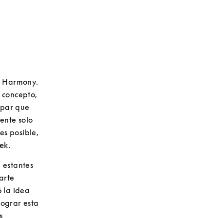
n Harmony. 
 concepto, 
 par que 
nte solo 
s posible, 
æk. 
estantes 
rte 
la idea 
ograr esta 
 