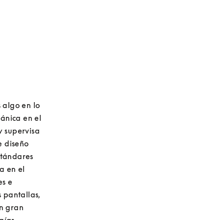
algo en lo 
nica en el 
 supervisa 
 diseño 
tándares 
 en el 
s e 
 pantallas, 
n gran 