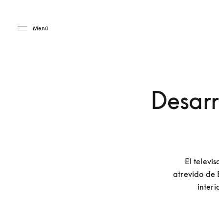
Skip to main content
Skip to main footer
Menú
Desarr
El televi
atrevido de 
interi