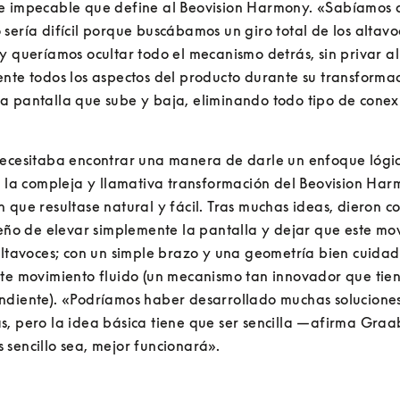
e impecable que define al Beovision Harmony. «Sabíamos q
sería difícil porque buscábamos un giro total de los altavoc
y queríamos ocultar todo el mecanismo detrás, sin privar al
nte todos los aspectos del producto durante su transformac
a pantalla que sube y baja, eliminando todo tipo de conexi
ecesitaba encontrar una manera de darle un enfoque lógico
a la compleja y llamativa transformación del Beovision Harm
 que resultase natural y fácil. Tras muchas ideas, dieron con
seño de elevar simplemente la pantalla y dejar que este mov
altavoces; con un simple brazo y una geometría bien cuidada
te movimiento fluido (un mecanismo tan innovador que tien
ndiente). «Podríamos haber desarrollado muchas soluciones
s, pero la idea básica tiene que ser sencilla —afirma Graa
sencillo sea, mejor funcionará».