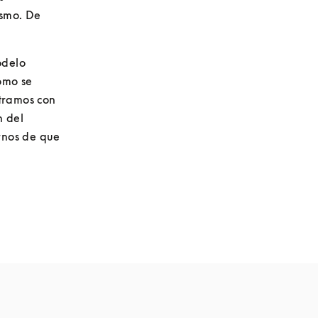
smo. De 
delo 
mo se 
ramos con 
 del 
rnos de que 