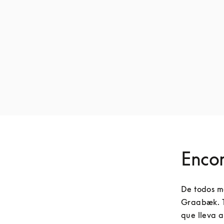
Encon
De todos mo
Graabæk. T
que lleva 