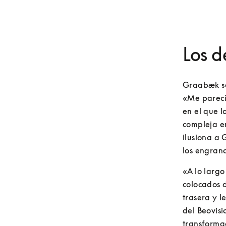
Los d
Graabæk se 
«Me pareció
en el que l
compleja en
ilusiona a 
los engran
«A lo largo
colocados d
trasera y 
del Beovisi
transformac