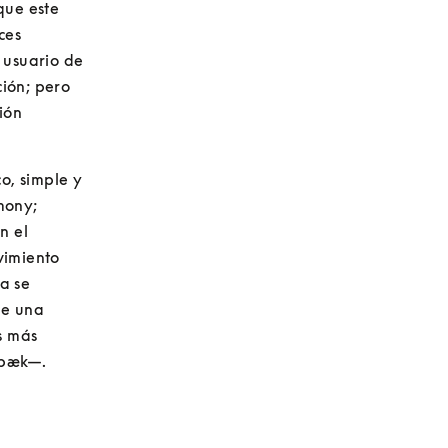
ue este 
es 
 usuario de 
ión; pero 
ón 
, simple y 
ony; 
 el 
imiento 
 se 
e una 
 más 
bæk—. 