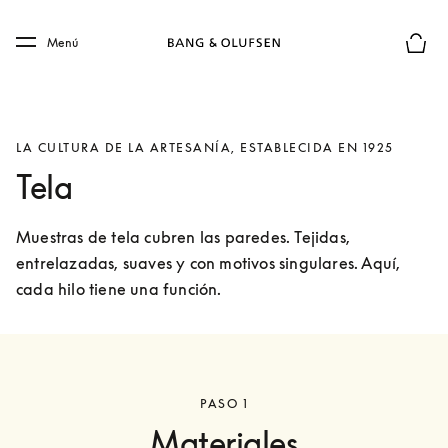
Skip to main content
Skip to main footer
Menú
El mod
LA CULTURA DE LA ARTESANÍA, ESTABLECIDA EN 1925
Tela
Muestras de tela cubren las paredes. Tejidas, 
entrelazadas, suaves y con motivos singulares. Aquí,

cada hilo tiene una función.
PASO 1
Materiales