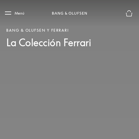
Skip to main content
Skip to main footer
Menú
El mod
BANG & OLUFSEN Y FERRARI
La Colección Ferrari