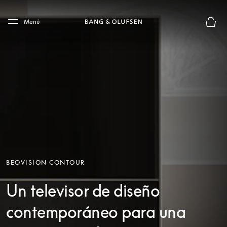
Skip to main content
Skip to main footer
Menú
El mod
BEOVISION CONTOUR
Un televisor de diseño
contemporáneo para una