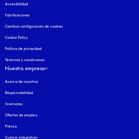
Accesibilidad
apertura en una pestaña nueva
Falsificaciones
apertura en una pestaña nueva
Cambiar configuración de cookies
Cookie Policy
apertura en una pestaña nueva
Política de privacidad
apertura en una pestaña nueva
Términos y condiciones
Nuestra empresa
Acerca de nosotros
Responsabilidad
Inversores
Ofertas de empleo
Prensa
Custom integration