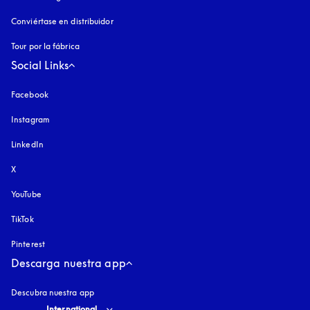
Conviértase en distribuidor
Tour por la fábrica
Social Links
Facebook
Instagram
apertura en una pestaña nueva
LinkedIn
X
YouTube
apertura en una pestaña nueva
TikTok
Pinterest
Descarga nuestra app
Descubra nuestra app
Select country and language
:
International