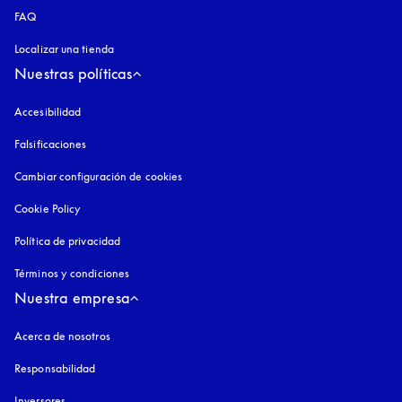
FAQ
Localizar una tienda
Nuestras políticas
Accesibilidad
apertura en una pestaña nueva
Falsificaciones
apertura en una pestaña nueva
Cambiar configuración de cookies
Cookie Policy
apertura en una pestaña nueva
Política de privacidad
apertura en una pestaña nueva
Términos y condiciones
Nuestra empresa
Acerca de nosotros
Responsabilidad
Inversores