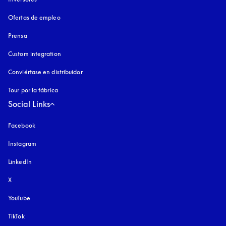
Ofertas de empleo
Prensa
Custom integration
Conviértase en distribuidor
Tour por la fábrica
Social Links
Facebook
Instagram
apertura en una pestaña nueva
LinkedIn
X
YouTube
apertura en una pestaña nueva
TikTok