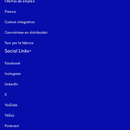
Ofertas de empleo
Prensa
Custom integration
Conviértase en distribuidor
Tour por la fábrica
Social Links
Facebook
Instagram
apertura en una pestaña nueva
LinkedIn
X
YouTube
apertura en una pestaña nueva
TikTok
Pinterest