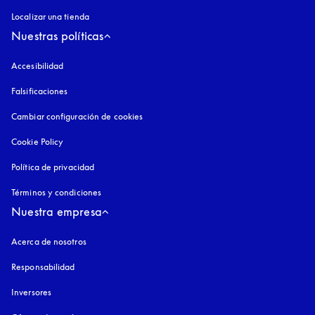
Localizar una tienda
Nuestras políticas
Accesibilidad
apertura en una pestaña nueva
Falsificaciones
apertura en una pestaña nueva
Cambiar configuración de cookies
Cookie Policy
apertura en una pestaña nueva
Política de privacidad
apertura en una pestaña nueva
Términos y condiciones
Nuestra empresa
Acerca de nosotros
Responsabilidad
Inversores