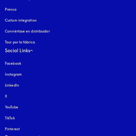
Prensa
Custom integration
Conviértase en distribuidor
Tour por la fábrica
Social Links
Facebook
Instagram
apertura en una pestaña nueva
LinkedIn
X
YouTube
apertura en una pestaña nueva
TikTok
Pinterest