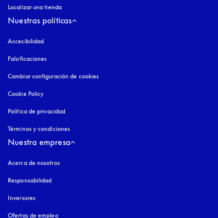
Localizar una tienda
Nuestras políticas
Accesibilidad
apertura en una pestaña nueva
Falsificaciones
apertura en una pestaña nueva
Cambiar configuración de cookies
Cookie Policy
apertura en una pestaña nueva
Política de privacidad
apertura en una pestaña nueva
Términos y condiciones
Nuestra empresa
Acerca de nosotros
Responsabilidad
Inversores
Ofertas de empleo