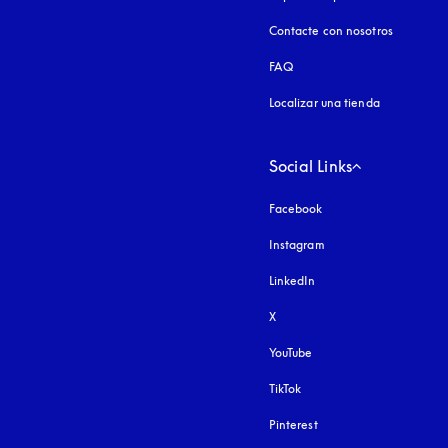
Contacte con nosotros
FAQ
Localizar una tienda
Social Links
Facebook
Instagram
apertura en una pest
LinkedIn
X
YouTube
apertura en una pestañ
TikTok
Pinterest