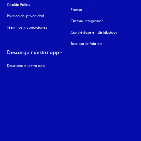
Cookie Policy
apertura en una pestaña nueva
Prensa
Política de privacidad
apertura en una pestaña nueva
Custom integration
Términos y condiciones
Conviértase en distribuidor
Tour por la fábrica
Descarga nuestra app
Descubra nuestra app
aña nueva
a nueva