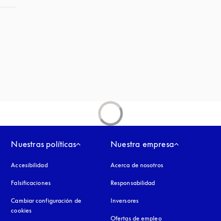
aña nueva
Nuestras políticas
Nuestra empresa
Accesibilidad
apertura en una pestaña nueva
Acerca de nosotros
Falsificaciones
apertura en una pestaña nueva
Responsabilidad
Cambiar configuración de
Inversores
cookies
Ofertas de empleo