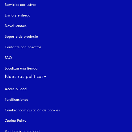
Servicios exclusivos
Envío y entrega
Devoluciones
Soporte de producto
Contacte con nosotros
FAQ
Localizar una tienda
Nuestras políticas
Accesibilidad
apertura en una pestaña nueva
Falsificaciones
apertura en una pestaña nueva
Cambiar configuración de cookies
Cookie Policy
apertura en una pestaña nueva
Política de privacidad
apertura en una pestaña nueva