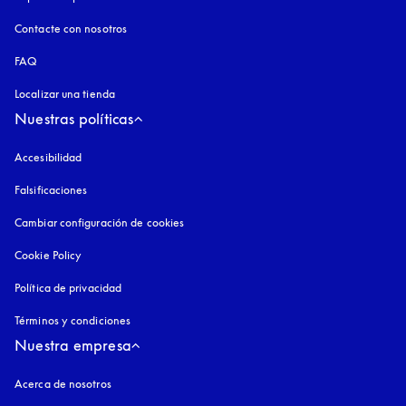
Contacte con nosotros
FAQ
Localizar una tienda
Nuestras políticas
Accesibilidad
apertura en una pestaña nueva
Falsificaciones
apertura en una pestaña nueva
Cambiar configuración de cookies
Cookie Policy
apertura en una pestaña nueva
Política de privacidad
apertura en una pestaña nueva
Términos y condiciones
Nuestra empresa
Acerca de nosotros