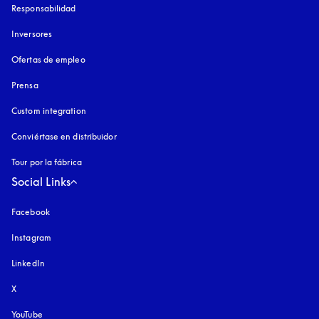
Responsabilidad
Inversores
Ofertas de empleo
Prensa
Custom integration
Conviértase en distribuidor
Tour por la fábrica
Social Links
Facebook
Instagram
apertura en una pestaña nueva
LinkedIn
X
YouTube
apertura en una pestaña nueva