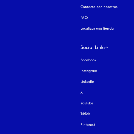
Contacte con nosotros
FAQ
Localizar una tienda
Social Links
Facebook
Instagram
apertura en una pest
LinkedIn
X
YouTube
apertura en una pestañ
TikTok
Pinterest