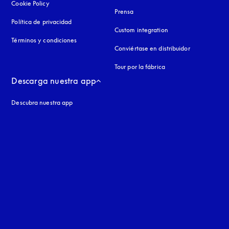
Cookie Policy
apertura en una pestaña nueva
Prensa
Política de privacidad
apertura en una pestaña nueva
Custom integration
Términos y condiciones
Conviértase en distribuidor
Tour por la fábrica
Descarga nuestra app
Descubra nuestra app
aña nueva
a nueva