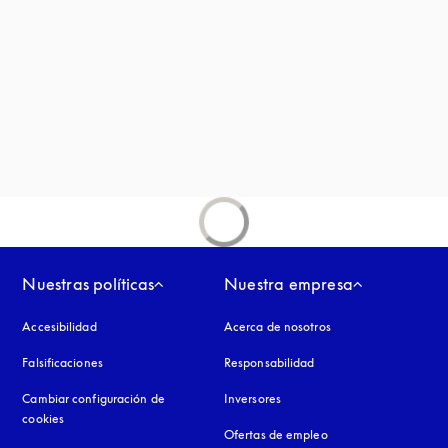
ña nueva
aña nueva
Nuestras políticas
Nuestra empresa
Accesibilidad
apertura en una pestaña nueva
Acerca de nosotros
Falsificaciones
apertura en una pestaña nueva
Responsabilidad
Cambiar configuración de
Inversores
cookies
Ofertas de empleo