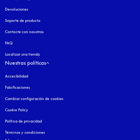
Devoluciones
Soporte de producto
Contacte con nosotros
FAQ
Localizar una tienda
Nuestras políticas
Accesibilidad
apertura en una pestaña nueva
Falsificaciones
apertura en una pestaña nueva
Cambiar configuración de cookies
Cookie Policy
apertura en una pestaña nueva
Política de privacidad
apertura en una pestaña nueva
Términos y condiciones