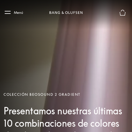
Skip to main content
Skip to main footer
Menú
El mod
COLECCIÓN BEOSOUND 2 GRADIENT
Presentamos nuestras últimas
10 combinaciones de colores