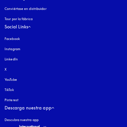
Conviértase en distribuidor
Tour por la fábrica
Social Links
Facebook
Instagram
apertura en una pestaña nueva
LinkedIn
X
YouTube
apertura en una pestaña nueva
TikTok
Pinterest
Descarga nuestra app
Descubra nuestra app
Select country and language
:
International