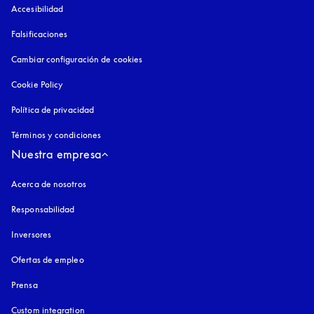
Accesibilidad
apertura en una pestaña nueva
Falsificaciones
apertura en una pestaña nueva
Cambiar configuración de cookies
Cookie Policy
apertura en una pestaña nueva
Política de privacidad
apertura en una pestaña nueva
Términos y condiciones
Nuestra empresa
Acerca de nosotros
Responsabilidad
Inversores
Ofertas de empleo
Prensa
Custom integration