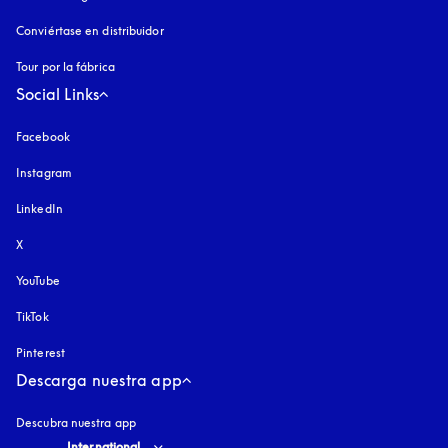
Conviértase en distribuidor
Tour por la fábrica
Social Links
Facebook
Instagram
apertura en una pestaña nueva
LinkedIn
X
YouTube
apertura en una pestaña nueva
TikTok
Pinterest
Descarga nuestra app
Descubra nuestra app
Select country and language
:
International