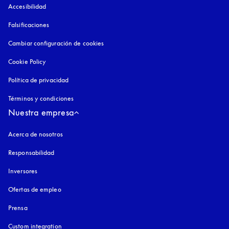
Accesibilidad
apertura en una pestaña nueva
Falsificaciones
apertura en una pestaña nueva
Cambiar configuración de cookies
Cookie Policy
apertura en una pestaña nueva
Política de privacidad
apertura en una pestaña nueva
Términos y condiciones
Nuestra empresa
Acerca de nosotros
Responsabilidad
Inversores
Ofertas de empleo
Prensa
Custom integration