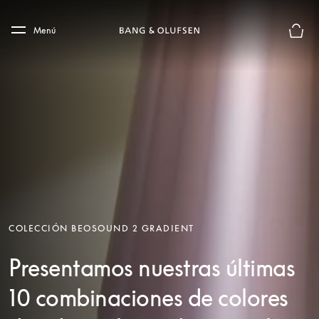
Skip to main content
Skip to main footer
Menú
El mod
COLECCIÓN BEOSOUND 2 GRADIENT
Presentamos nuestras últimas
10 combinaciones de colores