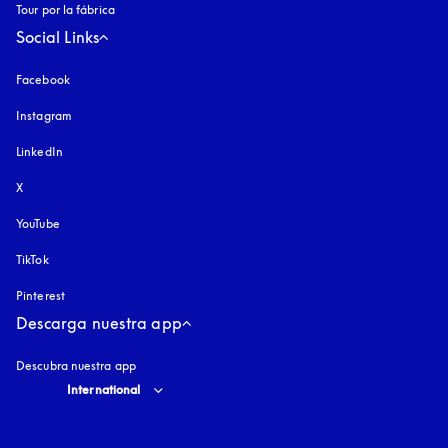
Tour por la fábrica
Social Links
Facebook
Instagram
apertura en una pestaña nueva
LinkedIn
X
YouTube
apertura en una pestaña nueva
TikTok
Pinterest
Descarga nuestra app
Descubra nuestra app
Select country and language
:
International