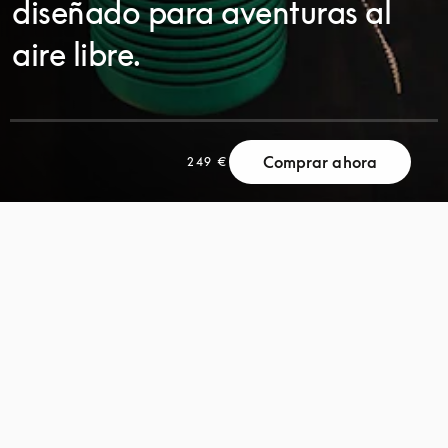
diseñado para aventuras al
aire libre.
DESPLÁCESE
Comprar ahora
249 €
DESPLÁCESE
PARA
PARA
DESCUBRIR
DESCUBRIR