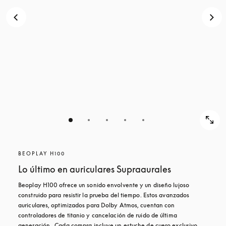
BEOPLAY H100
Lo último en auriculares Supraaurales
Beoplay H100 ofrece un sonido envolvente y un diseño lujoso 
construido para resistir la prueba del tiempo. Estos avanzados 
auriculares, optimizados para Dolby Atmos, cuentan con 
controladores de titanio y cancelación de ruido de última 
generación.  Cada compra incluye un estuche de cuero exclusivo 