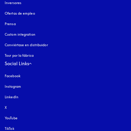
Inversores
Ofertas de empleo
Prensa
Custom integration
Conviértase en distribuidor
Tour por la fábrica
Social Links
Facebook
Instagram
apertura en una pestaña nueva
LinkedIn
X
YouTube
apertura en una pestaña nueva
TikTok