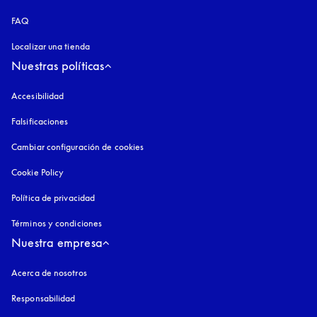
FAQ
Localizar una tienda
Nuestras políticas
Accesibilidad
apertura en una pestaña nueva
Falsificaciones
apertura en una pestaña nueva
Cambiar configuración de cookies
Cookie Policy
apertura en una pestaña nueva
Política de privacidad
apertura en una pestaña nueva
Términos y condiciones
Nuestra empresa
Acerca de nosotros
Responsabilidad