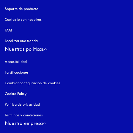
Soporte de producto
Contacte con nosotros
FAQ
Localizar una tienda
Nuestras políticas
Accesibilidad
apertura en una pestaña nueva
Falsificaciones
apertura en una pestaña nueva
Cambiar configuración de cookies
Cookie Policy
apertura en una pestaña nueva
Política de privacidad
apertura en una pestaña nueva
Términos y condiciones
Nuestra empresa