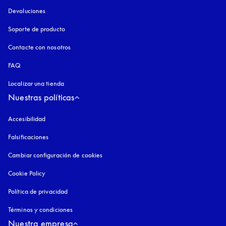
Devoluciones
Soporte de producto
Contacte con nosotros
FAQ
Localizar una tienda
Nuestras políticas
Accesibilidad
apertura en una pestaña nueva
Falsificaciones
apertura en una pestaña nueva
Cambiar configuración de cookies
Cookie Policy
apertura en una pestaña nueva
Política de privacidad
apertura en una pestaña nueva
Términos y condiciones
Nuestra empresa