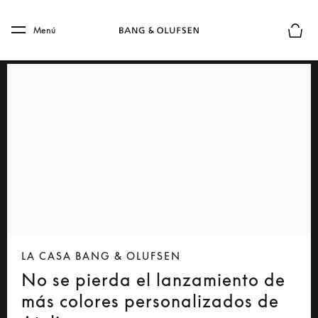
Skip to main content
Skip to main footer
Menú
El mod
LA CASA BANG & OLUFSEN
No se pierda el lanzamiento de
más colores personalizados de