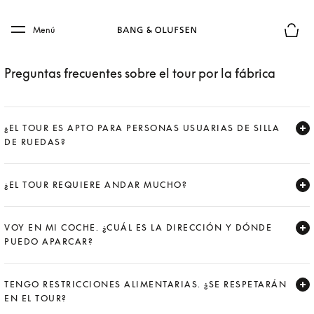
Skip to main content
Skip to main footer
Menú
El mod
Preguntas frecuentes sobre el tour por la fábrica
¿EL TOUR ES APTO PARA PERSONAS USUARIAS DE SILLA
DE RUEDAS?
Expand
¿EL TOUR REQUIERE ANDAR MUCHO?
Expand
VOY EN MI COCHE. ¿CUÁL ES LA DIRECCIÓN Y DÓNDE
PUEDO APARCAR?
Expand
TENGO RESTRICCIONES ALIMENTARIAS. ¿SE RESPETARÁN
EN EL TOUR?