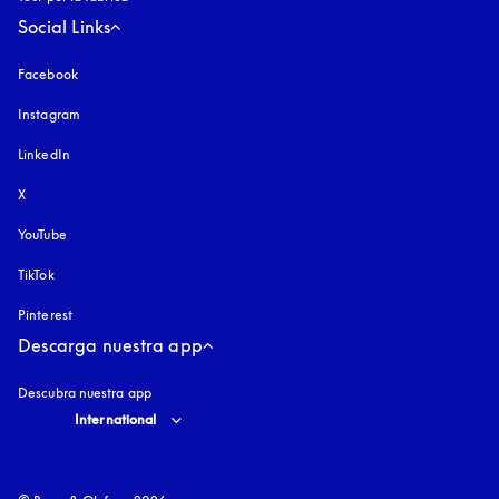
Social Links
Facebook
Instagram
apertura en una pestaña nueva
LinkedIn
X
YouTube
apertura en una pestaña nueva
TikTok
Pinterest
Descarga nuestra app
Descubra nuestra app
Select country and language
:
International