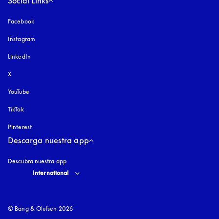
Social Links
Facebook
Instagram
apertura en una pestaña nueva
LinkedIn
X
YouTube
apertura en una pestaña nueva
TikTok
Pinterest
Descarga nuestra app
Descubra nuestra app
Select country and language
:
International
© Bang & Olufsen 2026