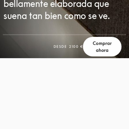
bellamente elaborada que
suena tan bien como se ve.
Comprar
DESPLÁCESE
DESDE
2100 €
ahora
DESPLÁCESE
PARA
PARA
DESCUBRIR
DESCUBRIR