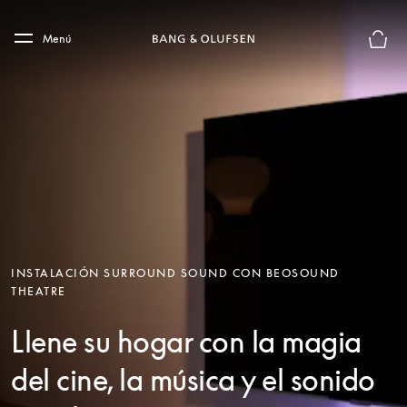
Skip to main content
Skip to main footer
Menú
El mod
INSTALACIÓN SURROUND SOUND CON BEOSOUND
THEATRE
Llene su hogar con la magia
del cine, la música y el sonido