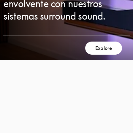
envolvente con nuestros
sistemas surround sound.
DESPLÁCESE
Explore
DESPLÁCESE
PARA
PARA
DESCUBRIR
DESCUBRIR