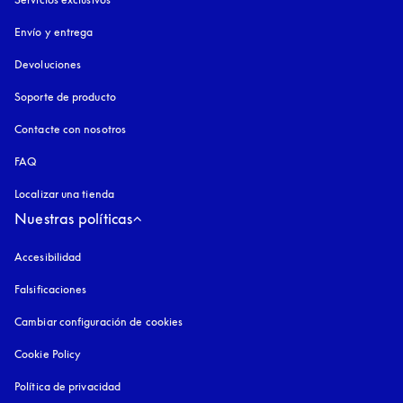
Envío y entrega
Devoluciones
Soporte de producto
Contacte con nosotros
FAQ
Localizar una tienda
Nuestras políticas
Accesibilidad
apertura en una pestaña nueva
Falsificaciones
apertura en una pestaña nueva
Cambiar configuración de cookies
Cookie Policy
apertura en una pestaña nueva
Política de privacidad
apertura en una pestaña nueva