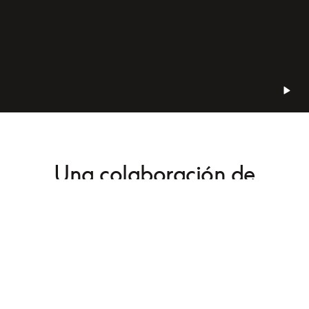
Una colaboración de
artesanía y tecnología
Se requiere experimentación e imaginación para 
crear las superficies de un acabado impecable de 
los productos de Bang & Olufsen. Gracias a sus 
muchos años de experiencia y a su conocimiento 
práctico, Finn entiende a la perfección cómo tratar 