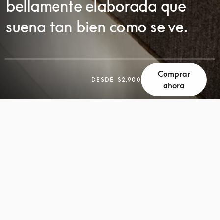
bellamente elaborada que
suena tan bien como se ve.
Comprar
DESDE
$2,900
ahora
DESPLÁCESE
DESPLÁCESE
PARA
PARA
DESCUBRIR
DESCUBRIR