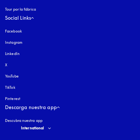
Tour por la fábrica
Social Links
Facebook
Instagram
apertura en una pestaña nueva
LinkedIn
X
YouTube
apertura en una pestaña nueva
TikTok
Pinterest
Descarga nuestra app
Descubra nuestra app
Select country and language
:
International