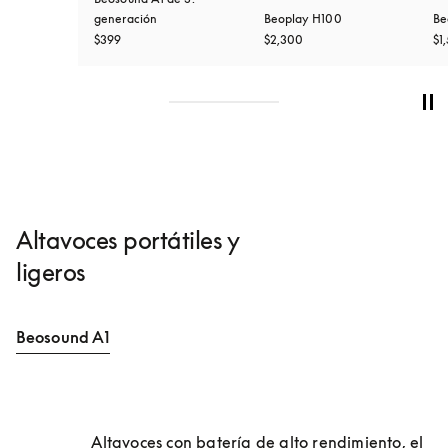
generación
Beoplay H100
Be
$399
$2,300
$1
Altavoces portátiles y
ligeros
Beosound A1
Altavoces con batería de alto rendimiento, el 