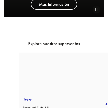
Más información
Explore nuestros superventas
Nuevo
Nu
Beosound A1 de 3.ª