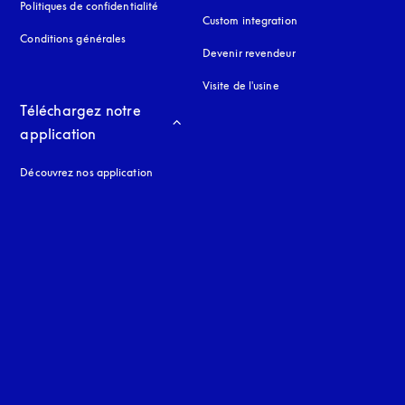
Politiques de confidentialité
s’ouvre dans un nouvel onglet
Custom integration
Conditions générales
Devenir revendeur
Visite de l'usine
Téléchargez notre 
application
Découvrez nos application
 onglet
nglet
uage
: