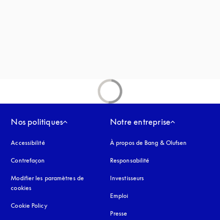
uvel onglet
Nos politiques
Notre entreprise
Accessibilité
s’ouvre dans un nouvel onglet
À propos de Bang & Olufsen
Contrefaçon
s’ouvre dans un nouvel onglet
Responsabilité
Modifier les paramètres de
Investisseurs
cookies
Emploi
Cookie Policy
s’ouvre dans un nouvel onglet
Presse