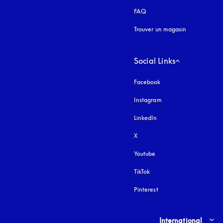
FAQ
Trouver un magasin
Social Links
Facebook
Instagram
s’ouvre dans un nouvel
LinkedIn
X
Youtube
s’ouvre dans un nouvel o
TikTok
Pinterest
Select country and lang
International