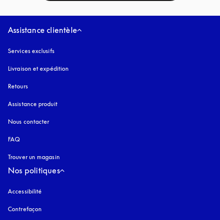
Assistance clientèle
Services exclusifs
Livraison et expédition
Retours
Assistance produit
Nous contacter
FAQ
Trouver un magasin
Nos politiques
Accessibilité
s’ouvre dans un nouvel onglet
Contrefaçon
s’ouvre dans un nouvel onglet