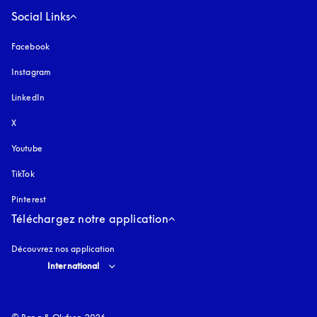
Social Links
Facebook
Instagram
s’ouvre dans un nouvel onglet
LinkedIn
X
Youtube
s’ouvre dans un nouvel onglet
TikTok
Pinterest
Téléchargez notre application
Découvrez nos application
Select country and language
:
International