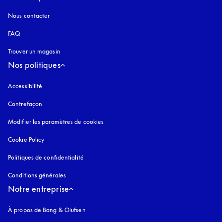
Nous contacter
FAQ
Trouver un magasin
Nos politiques
Accessibilité
s’ouvre dans un nouvel onglet
Contrefaçon
s’ouvre dans un nouvel onglet
Modifier les paramètres de cookies
Cookie Policy
s’ouvre dans un nouvel onglet
Politiques de confidentialité
s’ouvre dans un nouvel onglet
Conditions générales
Notre entreprise
À propos de Bang & Olufsen