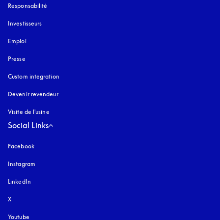
Responsabilité
Investisseurs
Emploi
Presse
Custom integration
Devenir revendeur
Visite de l'usine
Social Links
Facebook
Instagram
s’ouvre dans un nouvel onglet
LinkedIn
X
Youtube
s’ouvre dans un nouvel onglet