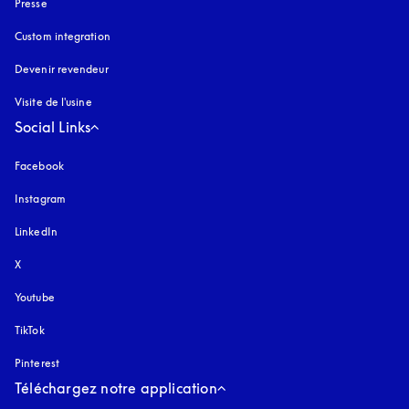
Presse
Custom integration
Devenir revendeur
Visite de l'usine
Social Links
Facebook
Instagram
s’ouvre dans un nouvel onglet
LinkedIn
X
Youtube
s’ouvre dans un nouvel onglet
TikTok
Pinterest
Téléchargez notre application