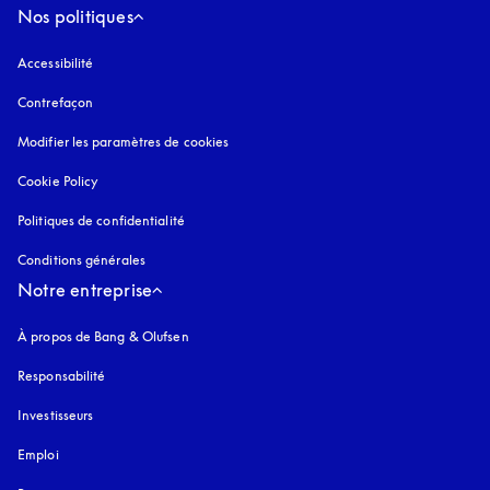
Nos politiques
Accessibilité
s’ouvre dans un nouvel onglet
Contrefaçon
s’ouvre dans un nouvel onglet
Modifier les paramètres de cookies
Cookie Policy
s’ouvre dans un nouvel onglet
Politiques de confidentialité
s’ouvre dans un nouvel onglet
Conditions générales
Notre entreprise
À propos de Bang & Olufsen
Responsabilité
Investisseurs
Emploi