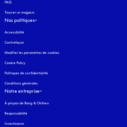
FAQ
Trouver un magasin
Nos politiques
Accessibilité
s’ouvre dans un nouvel onglet
Contrefaçon
s’ouvre dans un nouvel onglet
Modifier les paramètres de cookies
Cookie Policy
s’ouvre dans un nouvel onglet
Politiques de confidentialité
s’ouvre dans un nouvel onglet
Conditions générales
Notre entreprise
À propos de Bang & Olufsen
Responsabilité
Investisseurs