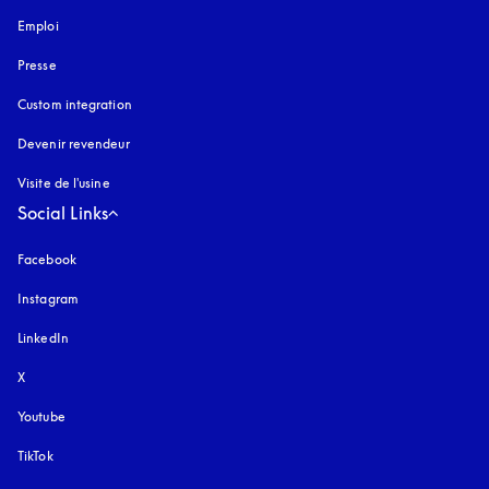
Emploi
Presse
Custom integration
Devenir revendeur
Visite de l'usine
Social Links
Facebook
Instagram
s’ouvre dans un nouvel onglet
LinkedIn
X
Youtube
s’ouvre dans un nouvel onglet
TikTok