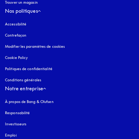
Trouver un magasin
Nos politiques
Accessibilité
s’ouvre dans un nouvel onglet
Contrefaçon
s’ouvre dans un nouvel onglet
Modifier les paramètres de cookies
Cookie Policy
s’ouvre dans un nouvel onglet
Politiques de confidentialité
s’ouvre dans un nouvel onglet
Conditions générales
Notre entreprise
À propos de Bang & Olufsen
Responsabilité
Investisseurs
Emploi