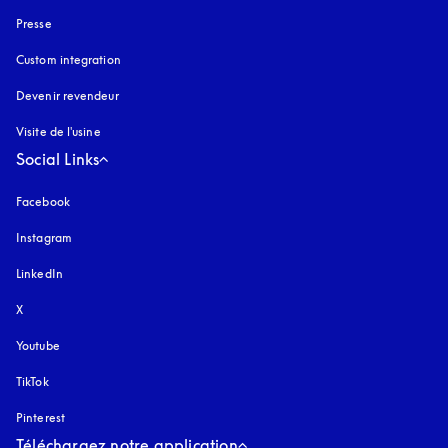
Presse
Custom integration
Devenir revendeur
Visite de l'usine
Social Links
Facebook
Instagram
s’ouvre dans un nouvel onglet
LinkedIn
X
Youtube
s’ouvre dans un nouvel onglet
TikTok
Pinterest
Téléchargez notre application