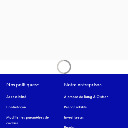
uvel onglet
Nos politiques
Notre entreprise
Accessibilité
s’ouvre dans un nouvel onglet
À propos de Bang & Olufsen
Contrefaçon
s’ouvre dans un nouvel onglet
Responsabilité
Modifier les paramètres de
Investisseurs
cookies
Emploi