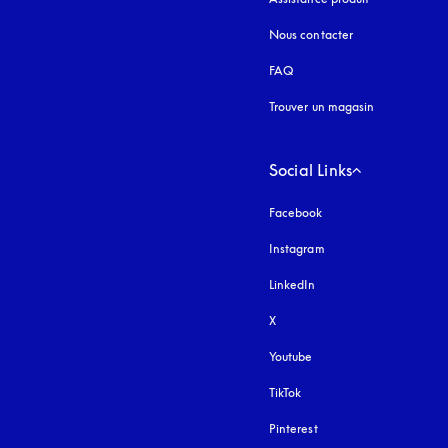
Nous contacter
FAQ
Trouver un magasin
Social Links
Facebook
Instagram
s’ouvre dans un nouvel
LinkedIn
X
Youtube
s’ouvre dans un nouvel o
TikTok
Pinterest