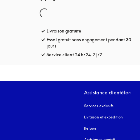
Livraison gratuite
s’ouvre dans un nouvel onglet
Essai gratuit sans engagement pendant 30
jours
s’ouvre dans un nouvel onglet
Service client 24 h/24, 7 j/7
s’ouvre dans un no
Assistance clientèle
Services exclusifs
Livraison et expédition
Retours
Assistance produit