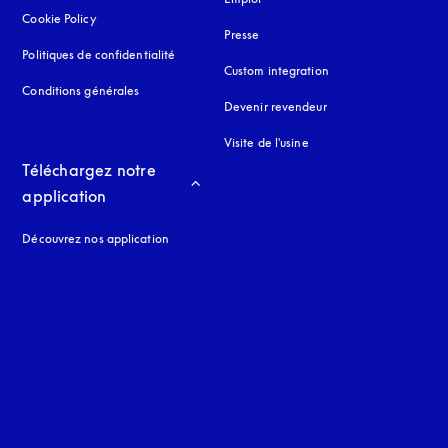
Cookie Policy
s’ouvre dans un nouvel onglet
Presse
Politiques de confidentialité
s’ouvre dans un nouvel onglet
Custom integration
Conditions générales
Devenir revendeur
Visite de l'usine
Téléchargez notre 
application
Découvrez nos application
 onglet
nglet