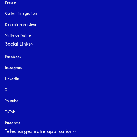
Presse
Custom integration
Devenir revendeur
Visite de l'usine
Social Links
Facebook
Instagram
s’ouvre dans un nouvel onglet
LinkedIn
X
Youtube
s’ouvre dans un nouvel onglet
TikTok
Pinterest
Téléchargez notre application