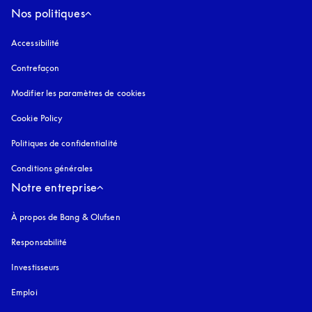
Nos politiques
Accessibilité
s’ouvre dans un nouvel onglet
Contrefaçon
s’ouvre dans un nouvel onglet
Modifier les paramètres de cookies
Cookie Policy
s’ouvre dans un nouvel onglet
Politiques de confidentialité
s’ouvre dans un nouvel onglet
Conditions générales
Notre entreprise
À propos de Bang & Olufsen
Responsabilité
Investisseurs
Emploi