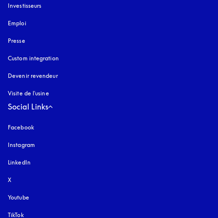
Investisseurs
Emploi
Presse
Custom integration
Devenir revendeur
Visite de l'usine
Social Links
Facebook
Instagram
s’ouvre dans un nouvel onglet
LinkedIn
X
Youtube
s’ouvre dans un nouvel onglet
TikTok