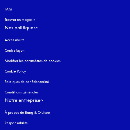
FAQ
Trouver un magasin
Nos politiques
Accessibilité
s’ouvre dans un nouvel onglet
Contrefaçon
s’ouvre dans un nouvel onglet
Modifier les paramètres de cookies
Cookie Policy
s’ouvre dans un nouvel onglet
Politiques de confidentialité
s’ouvre dans un nouvel onglet
Conditions générales
Notre entreprise
À propos de Bang & Olufsen
Responsabilité